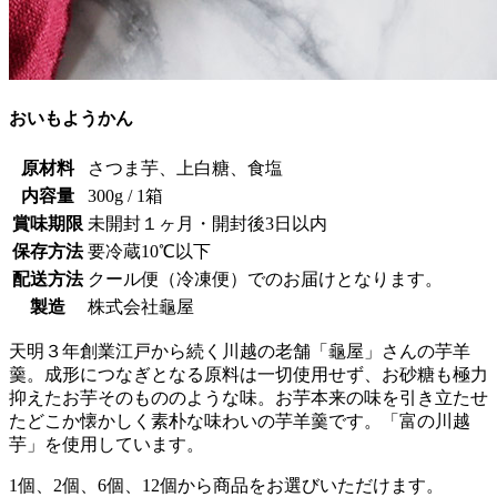
おいもようかん
原材料
さつま芋、上白糖、食塩
内容量
300g / 1箱
賞味期限
未開封１ヶ月・開封後3日以内
保存方法
要冷蔵10℃以下
配送方法
クール便（冷凍便）でのお届けとなります。
製造
株式会社龜屋
天明３年創業江戸から続く川越の老舗「龜屋」さんの芋羊
羹。成形につなぎとなる原料は一切使用せず、お砂糖も極力
抑えたお芋そのもののような味。お芋本来の味を引き立たせ
たどこか懐かしく素朴な味わいの芋羊羹です。「富の川越
芋」を使用しています。
1個、2個、6個、12個から商品をお選びいただけます。