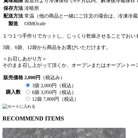
賞味期限
製造日より冷凍保存で6ヶ月以内、解凍後冷蔵保存
保存方法
冷暗所
配送方法
常温（他の商品と一緒にご注文の場合は、冷凍冷蔵
製造
OIMOcafe
１つ１つ手作りでカットし、じっくり乾燥させることでおい
3袋、6袋、12袋から商品をお選びいただけます。
＜お召しあがり方＞
そのまま召し上がって頂くか、オーブンまたはオーブントース
販売価格
2,000円
（税込み）
3袋 2,000円（税込）
購入数
6袋 3,950円（税込）
12袋 7,800円（税込）
RECOMMEND ITEMS